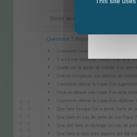
This site uses
Textes de référence
Questions ? Réponses !
Comment conserver ses papiers : suppor
Y a-t-il une durée de validité d'un acte d'é
Quelle est la durée de validité d'un perm
Doit-on remplacer son permis de condui
Comment obtenir la copie d'un jugement
Peut-on obtenir une copie d'un acte établ
Comment obtenir la copie d'un diplôme 
Que faire lorsque l'on a perdu l'acte de 
Que faire en cas de perte de son Pacs ?
Que doit faire un étranger en cas de pert
Que faire si tous mes papiers ont été 