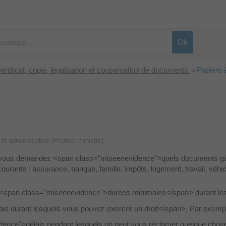
ertificat, copie, légalisation et conservation de documents
Papiers 
>
e et administrative (Premier ministre)
us vous demandez <span class="miseenevidence">quels documents g
ourante : assurance, banque, famille, impôts, logement, travail, véhicu
 <span class="miseenevidence">durées minimales</span> durant lesqu
lais durant lesquels vous pouvez exercer un droit</span>. Par exe
vidence">délais pendant lesquels on peut vous réclamer quelque ch