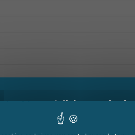
Le Mag - édition estivale
e