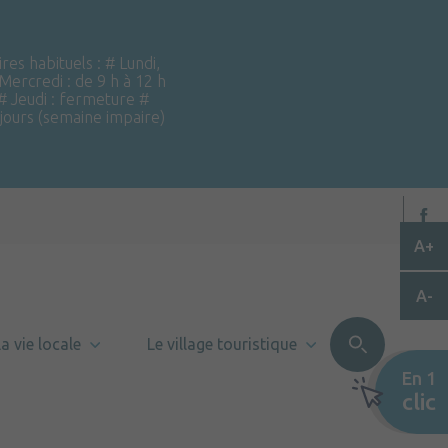
ires habituels : # Lundi,
 Mercredi : de 9 h à 12 h
 # Jeudi : fermeture #
 jours (semaine impaire)
A+
A-
a vie locale
Le village touristique
En 1
clic