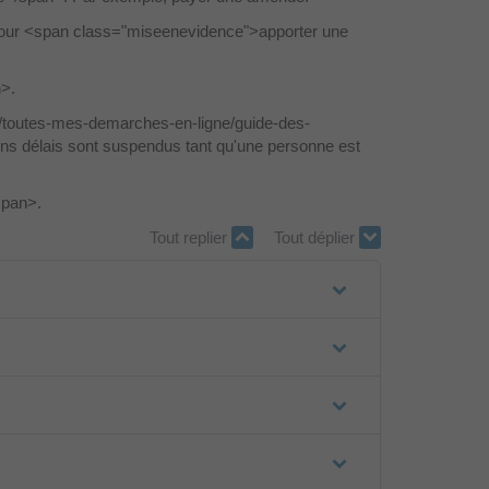
our <span class="miseenevidence">apporter une
n>.
fr/toutes-mes-demarches-en-ligne/guide-des-
ns délais sont suspendus tant qu'une personne est
span>.
Tout replier
Tout déplier