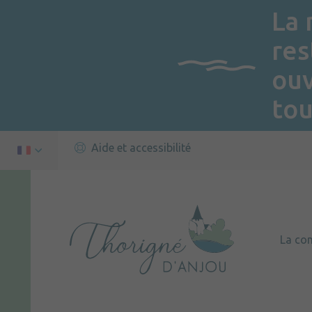
La 
res
ou
tou
Aide et accessibilité
La c