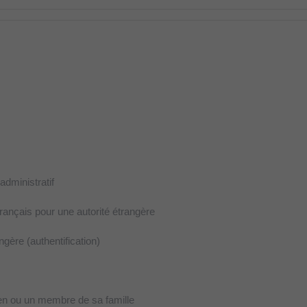
dministratif
français pour une autorité étrangère
gère (authentification)
éen ou un membre de sa famille