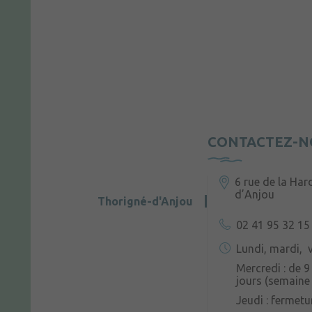
CONTACTEZ-N
6 rue de la Har
d’Anjou
Thorigné-d'Anjou
02 41 95 32 15
Lundi, mardi, v
Mercredi : de 9
jours (semaine 
Jeudi : fermetu