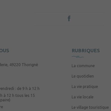
OUS
RUBRIQUES
derie, 49220 Thorigné
La commune
Le quotidien
La vie pratique
endredi : de 9 h à 12 h
 h à 12 h tous les 15
La vie locale
paire)
re
Le village touristique