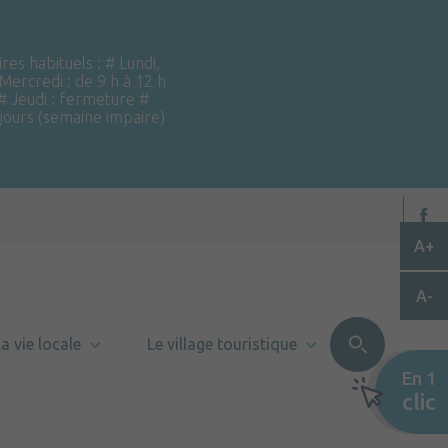
ires habituels : # Lundi,
 Mercredi : de 9 h à 12 h
 # Jeudi : fermeture #
 jours (semaine impaire)
A+
A-
a vie locale
Le village touristique
En 1
clic