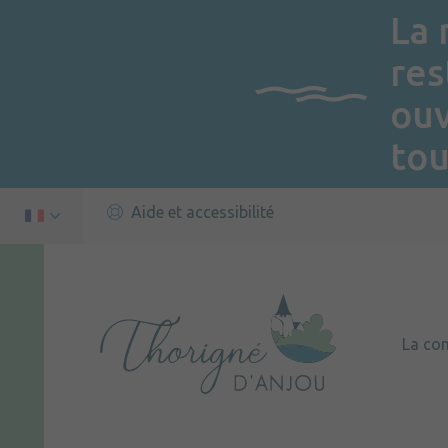
La 
res
ou
tou
Aide et accessibilité
La c