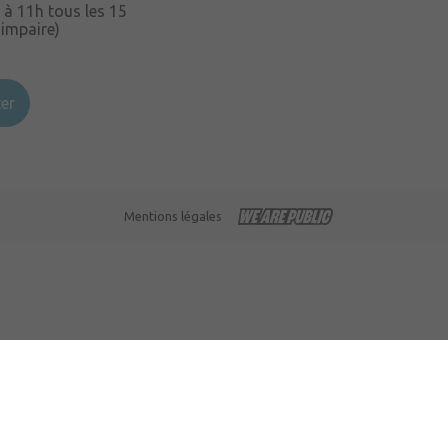
 à 11h tous les 15
 impaire)
er
Mentions légales