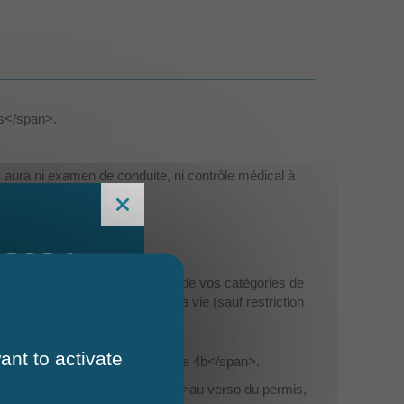
ns</span>.
aura ni examen de conduite, ni contrôle médical à
 2026
lass="miseenevidence">validité de vos catégories de
ire une voiture reste valable à vie (sauf restriction
ant to activate
eenevidence">au recto, à la ligne 4b</span>.
t <span class="miseenevidence">au verso du permis,