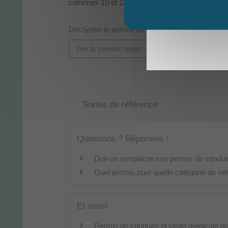
colonnes 10 et 11</span>.
Décrypter le permis de conduire
Voir la version texte
Textes de référence
Questions ? Réponses !
Doit-on remplacer son permis de condui
Quel permis pour quelle catégorie de vé
Et aussi
Permis de conduire et visite médicale p