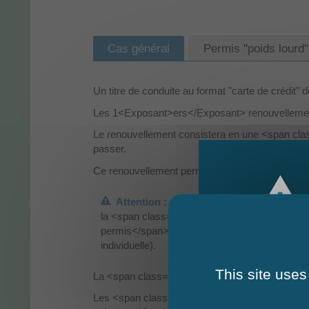
Cas général
Permis "poids lourd"
Un titre de conduite au format "carte de crédit
Les 1<Exposant>ers</Exposant> renouvellemen
Le renouvellement consistera en une <span clas
passer.
Ce renouvellement permettra d'actualiser votre 
Attention :
la <span class="miseenevidence">validité du t
permis</span>. Ainsi même si votre titre est v
individuelle).
This site uses
La <span class="miseenevidence">date de fin de
Les <span class="miseenevidence">dates d'obten