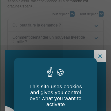
<span class="miseenevidence">La démarche est
gratuite</span>.
Tout replier
Tout déplier
Qui peut faire la demande ?
Comment demander un nouveau livret de
famille ?
Quels documents fournir ?
Quel est le délai pour obtenir un deuxième
livret ?
Le second livret de famille est-il gratuit ?
This site uses cookies
and gives you control
Le Mag - édition estivale
over what you want to
2026
activate
Textes de référence