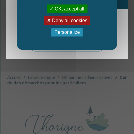
OK, accept all
Deny all cookies
La nouvelle édition du Mag est arrivée!
©
Direction de l'information légale et administrative
Personalize
comarquage developpé par
baseo.io
Mag - édition estivale 2026
Accueil
La vie pratique
Démarches administratives
Gui
de des démarches pour les particuliers