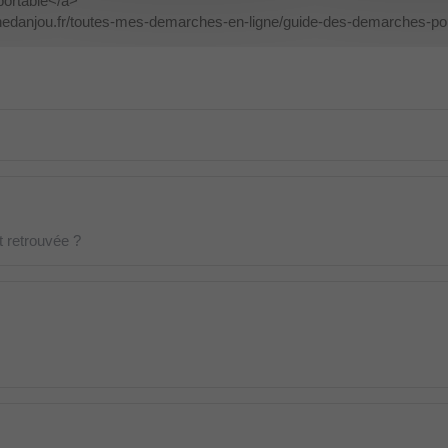
portable</a>
ignedanjou.fr/toutes-mes-demarches-en-ligne/guide-des-demarches-po
t retrouvée ?