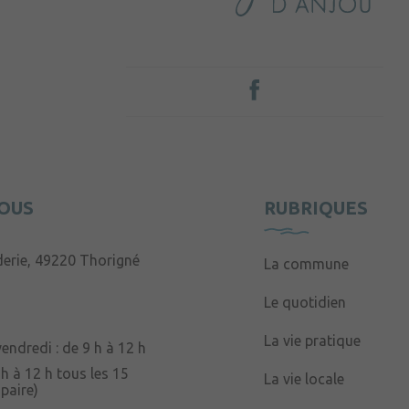
OUS
RUBRIQUES
derie, 49220 Thorigné
La commune
Le quotidien
La vie pratique
endredi : de 9 h à 12 h
 h à 12 h tous les 15
La vie locale
paire)