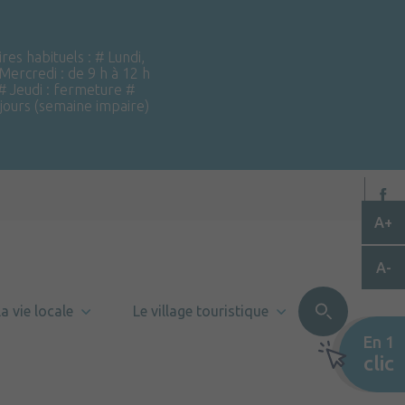
ires habituels : # Lundi,
 Mercredi : de 9 h à 12 h
 # Jeudi : fermeture #
 jours (semaine impaire)
A+
A-
a vie locale
Le village touristique
En 1
clic