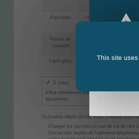
Passeport
<a href="https://thorigne
Permis de
<a href="https://thorign
conduire
This site uses
Carte grise
<a href="https://thorign
À noter
il faut commencer par remplacer votre carte nat
documents.
Si d'autres objets ont été volés, il faudra aussi
Changer les serrures en cas de vol de clés s
Démarches auprès de l'opérateur téléphoniqu