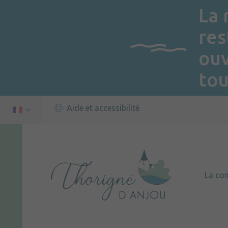
La 
res
ou
tou
Aide et accessibilité
La c