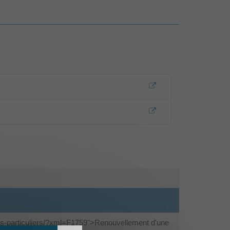
les-particuliers/?xml=F1759">Renouvellement d'une