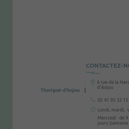
CONTACTEZ-N
6 rue de la Har
d’Anjou
Thorigné-d'Anjou
02 41 95 32 15
Lundi, mardi, v
Mercredi : de 9
jours (semaine 