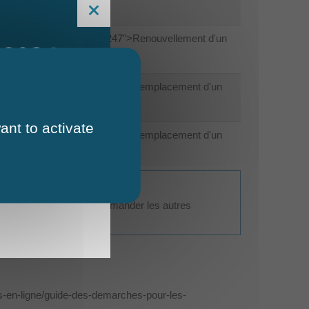
les-particuliers/?xml=F21247">Renouvellement d'un
 2026
-les-particuliers/?xml=F1450">Remplacement d'un
ant to activate
-les-particuliers/?xml=F1726">Remplacement d'un
e d'identité valide pour demander les autres
s-en-ligne/guide-des-demarches-pour-les-