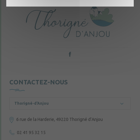
CONTACTEZ-NOUS
Thorigné-d'Anjou
6 rue de la Harderie, 49220 Thorigné d’Anjou
02 41 95 32 15