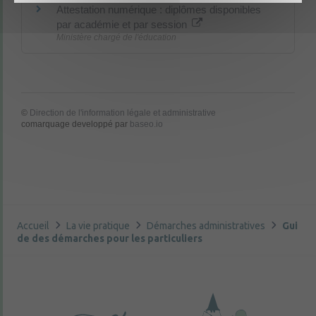
Attestation numérique : diplômes disponibles
par académie et par session
Ministère chargé de l'éducation
©
Direction de l'information légale et administrative
comarquage developpé par
baseo.io
Accueil
La vie pratique
Démarches administratives
Gui
de des démarches pour les particuliers