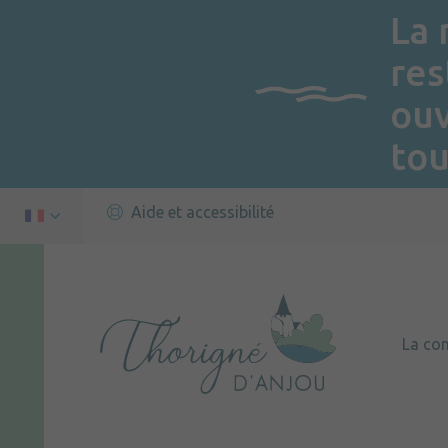
La 
res
ou
tou
Aide et accessibilité
La c