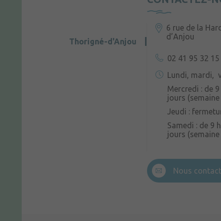
6 rue de la Har
d’Anjou
Thorigné-d'Anjou
02 41 95 32 15
Lundi, mardi, v
Mercredi : de 9
jours (semaine 
Jeudi : fermetu
Samedi : de 9 h
jours (semaine
Nous contact