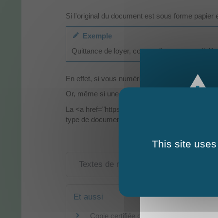
Si l'original du document est sous forme papier 
Exemple
Quittance de loyer, contrat d'assurance, diplô
En effet, si vous numérisez (scan, photo) ou ph
Or, même si une copie fiable peut servir de preuv
La <a href="https://thorignedanjou.fr/toutes-m
type de document.
This site uses
Textes de référence
Et aussi
Copie certifiée conforme d'un document a