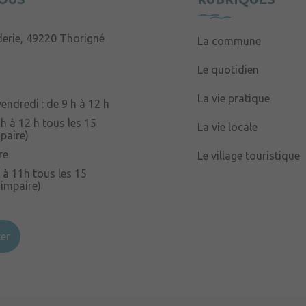
derie, 49220 Thorigné
La commune
Le quotidien
La vie pratique
endredi : de 9 h à 12 h
 h à 12 h tous les 15
La vie locale
paire)
re
Le village touristique
 à 11h tous les 15
 impaire)
er