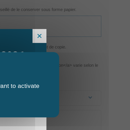
nseillé de le conserver sous forme papier.
opiée a valeur uniquement de copie.
 2026
riginal.
ml=F19134">durée de conservation</a> varie selon le
ant to activate