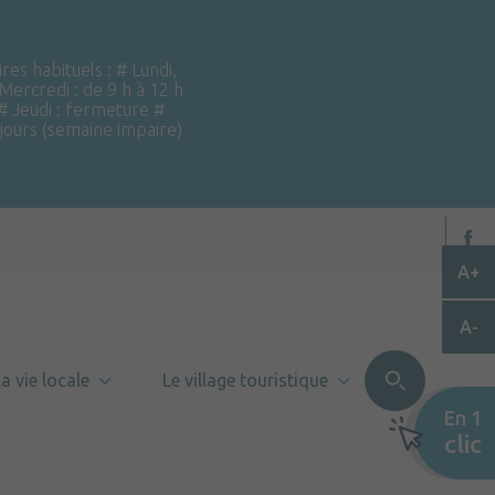
ires habituels : # Lundi,
 Mercredi : de 9 h à 12 h
 # Jeudi : fermeture #
 jours (semaine impaire)
A+
A-
a vie locale
Le village touristique
En 1
clic