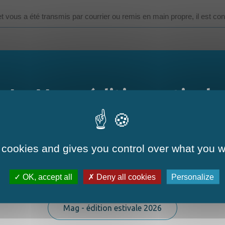
et vous a été transmis par courrier ou remis en main propre, il est co
me.
otocopiez un document original papier, la version électronique/photoc
Le Mag - édition estivale
e, l'administration peut toujours exiger la présentation du document o
es-demarches-en-ligne/guide-des-demarches-pour-les-particuliers/?x
 cookies and gives you control over what you w
OK, accept all
Deny all cookies
Personalize
La nouvelle édition du Mag est arrivée!
Mag - édition estivale 2026
dministratif