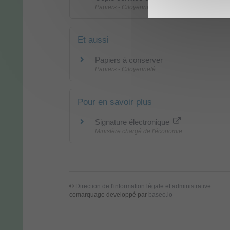
Papiers - Citoyenneté
Et aussi
Papiers à conserver
Papiers - Citoyenneté
Pour en savoir plus
Signature électronique
Ministère chargé de l'économie
©
Direction de l'information légale et administrative
comarquage developpé par
baseo.io