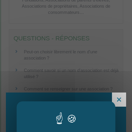
Associations de propriétaires,
Associations de
consommateurs…
QUESTIONS - RÉPONSES
Peut-on choisir librement le nom d'une
association ?
Comment savoir si un nom d'association est déjà
utilisé ?
Comment se renseigner sur une association ?
Peut-on utiliser son véhicule personnel pour les
besoins d'une association ?
Toutes les questions réponses