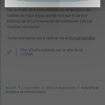
Des accueils de loisirs existent sur le territoire des
Vallées du Haut-Anjou portés soit par le service
Enfance de la Communauté de communes soit par
d’autres structures.
Toute inscription est à réaliser via le
Portail Familles
.
Plus d'informations sur le site de la
CCVHA
Accueil
Le quotidien
Enfance et jeunesse
Accueil pér
iscolaire et extrascolaire