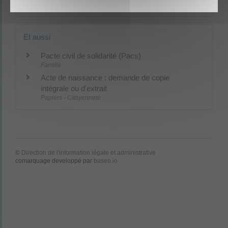
Comment obtenir une attestation de Pacs ?
Et aussi
Pacte civil de solidarité (Pacs)
Famille
Acte de naissance : demande de copie
intégrale ou d'extrait
Papiers - Citoyenneté
©
Direction de l'information légale et administrative
comarquage developpé par
baseo.io