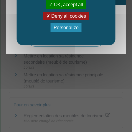
Aides aux vacances
OK, accept all
Loisirs
Impôt sur le revenu - Revenus d'une location
Deny all cookies
meublée
La nouvelle édition du Mag est arrivée!
Argent
Personalize
Mag - édition estivale 2026
Et aussi
Mettre en location sa résidence
secondaire (meublé de tourisme)
Loisirs
Mettre en location sa résidence principale
(meublé de tourisme)
Loisirs
Pour en savoir plus
Réglementation des meublés de tourisme
Ministère chargé de l'économie