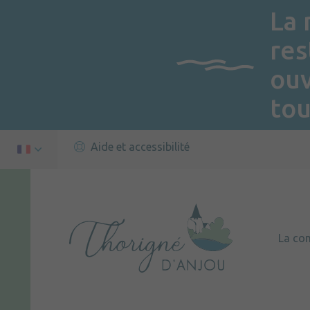
La 
res
ou
tou
Aide et accessibilité
La c