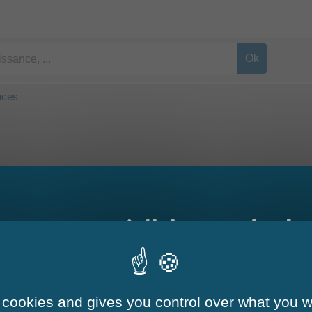
nces
e et administrative (Premier ministre)
loisirs et aux vacances. Ce titre permet de financer le départ en vaca
Le Mag - édition estivale
aurant, parc d'attractions, spectacle, musée...).
gricole (MSA) accordent au niveau départemental des aides financière
 cookies and gives you control over what you w
Aides aux vacance