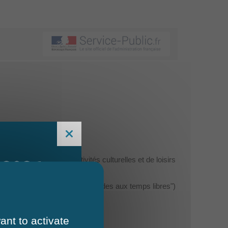
nces ainsi que des activités culturelles et de loisirs
 2026
s (dispositif Vacaf ou bons "Aides aux temps libres")
ant to activate
s