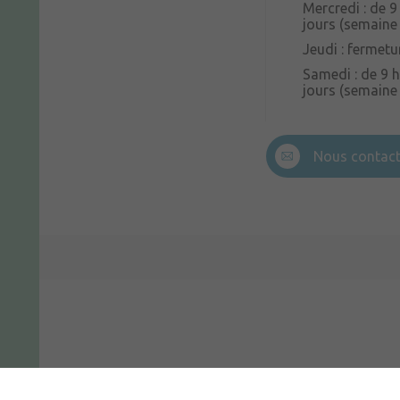
Mercredi : de 9
jours (semaine 
Jeudi : fermetu
Samedi : de 9 h
jours (semaine
Nous contact