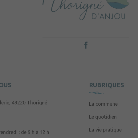
OUS
RUBRIQUES
derie, 49220 Thorigné
La commune
Le quotidien
La vie pratique
endredi : de 9 h à 12 h