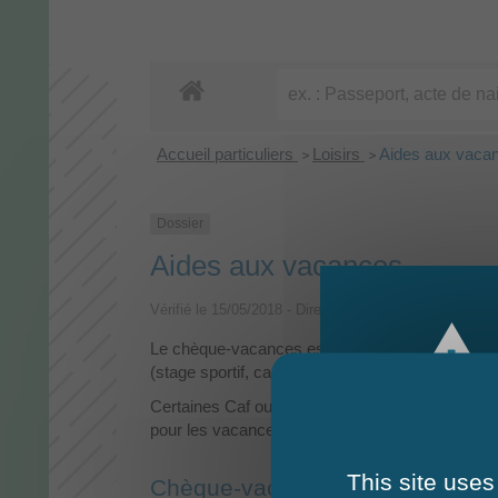
Accueil particuliers
Loisirs
Aides aux vaca
>
>
Dossier
Aides aux vacances
Vérifié le 15/05/2018 - Direction de l'information légal
Le chèque-vacances est une prestation d'aide aux 
(stage sportif, camping, colonies, transport, rest
Certaines Caf ou caisses de mutualité sociale a
pour les vacances de leurs allocataires.
This site uses
Chèque-vacances