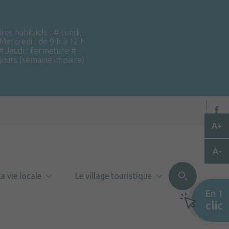
ires habituels : # Lundi,
 Mercredi : de 9 h à 12 h
 # Jeudi : fermeture #
 jours (semaine impaire)
A+
A-
a vie locale
Le village touristique
En 1
clic