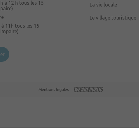
 h à 12 h tous les 15
La vie locale
paire)
re
Le village touristique
 à 11h tous les 15
 impaire)
er
Mentions légales