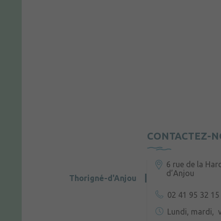
CONTACTEZ-N
6 rue de la Har
d’Anjou
Thorigné-d'Anjou
02 41 95 32 15
Lundi, mardi, v