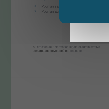
Pour un salarié du privé
Pour un agent de la fonction publique
©
Direction de l'information légale et administrative
comarquage developpé par
baseo.io