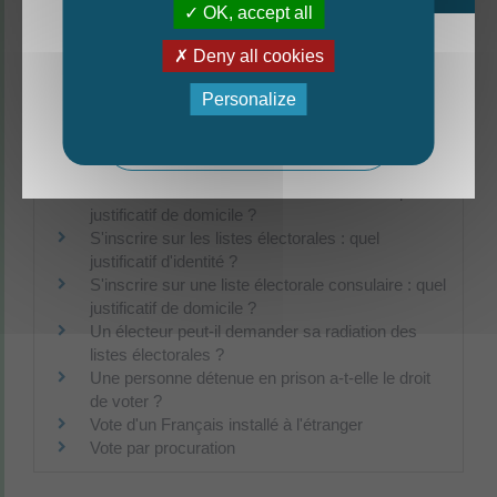
politiques ?
OK, accept all
Peut-on voter sans avoir signalé son
déménagement ?
Deny all cookies
Quelles sont les dates des prochaines élections
La nouvelle édition du Mag est arrivée!
?
Personalize
Référendum
Mag - édition estivale 2026
Refus d'inscription, radiation de la liste électorale
par le maire : que faire ?
S'inscrire sur la liste électorale en mairie : quel
justificatif de domicile ?
S'inscrire sur les listes électorales : quel
justificatif d'identité ?
S'inscrire sur une liste électorale consulaire : quel
justificatif de domicile ?
Un électeur peut-il demander sa radiation des
listes électorales ?
Une personne détenue en prison a-t-elle le droit
de voter ?
Vote d'un Français installé à l'étranger
Vote par procuration