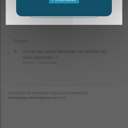
Et aussi
Mag - édition estivale 2026
Contester un jugement : recours en cassation
Justice
Et aussi
Un électeur peut-il demander sa radiation des
listes électorales ?
Papiers - Citoyenneté
©
Direction de l'information légale et administrative
comarquage developpé par
baseo.io