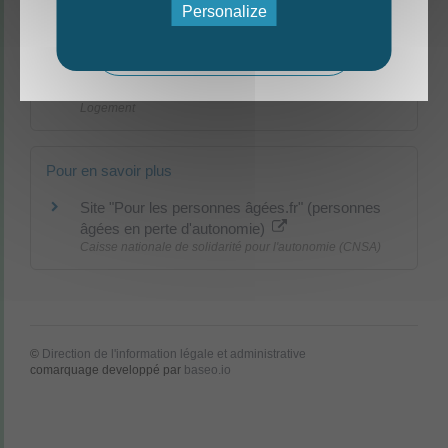
Logement
Personalize
Éco-prêt à taux zéro (éco-PTZ)
Logement
Mag - édition estivale 2026
Aide aux travaux d'insonorisation d'un
logement proche d'un aéroport
Logement
Pour en savoir plus
Site "Pour les personnes âgées.fr" (personnes
âgées en perte d'autonomie)
Caisse nationale de solidarité pour l'autonomie (CNSA)
©
Direction de l'information légale et administrative
comarquage developpé par
baseo.io