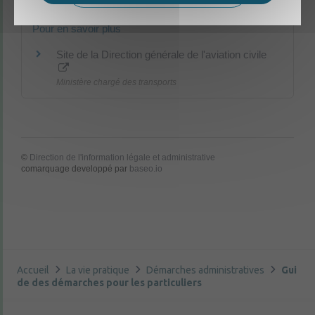
Pour en savoir plus
Site de la Direction générale de l'aviation civile
Ministère chargé des transports
©
Direction de l'information légale et administrative
comarquage developpé par
baseo.io
Accueil
La vie pratique
Démarches administratives
Gui
de des démarches pour les particuliers