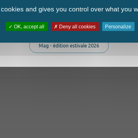
 cookies and gives you control over what you w
OK, accept all
Deny all cookies
Personalize
La nouvelle édition du Mag est arrivée!
lémentaire)
Le village touristique
Mag - édition estivale 2026
La vie pratique
Le quotidien
La commune
La vie locale