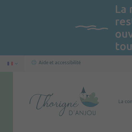
La 
res
ou
tou
Aide et accessibilité
La c