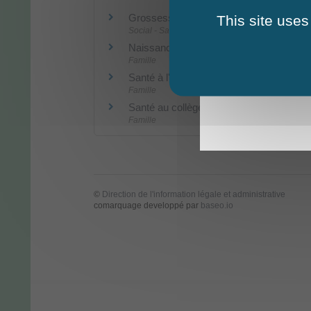
Grossesse, assistance à la procréation
This site uses
Social - Santé
Naissance
Famille
Santé à l'école primaire (maternelle ou é
Famille
Santé au collège et au lycée
Famille
©
Direction de l'information légale et administrative
comarquage developpé par
baseo.io