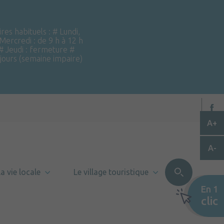
ires habituels : # Lundi,
 Mercredi : de 9 h à 12 h
 # Jeudi : fermeture #
 jours (semaine impaire)
A+
A-
a vie locale
Le village touristique
En 1
clic