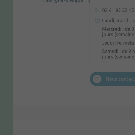
Thorigné-d'Anjou
02 41 95 32 15
Lundi, mardi, v
Mercredi : de 9
jours (semaine 
Jeudi : fermetu
Samedi : de 9 h
jours (semaine
Nous contact