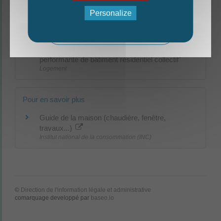
La nouvelle édition du Mag est arrivée!
Logement
Personalize
Prime "Coup de pouce Rénovation
performante d'une maison individuelle"
Mag - édition estivale 2026
Logement
Prime "Coup de pouce Rénovation
performante de bâtiment résidentiel collectif"
Logement
Pour en savoir plus
Guide de la maison (chaudière, fenêtre,
travaux...)
Institut national de la consommation (INC)
©
Direction de l'information légale et administrative
comarquage developpé par
baseo.io