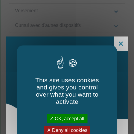
Versement
Cumul avec d'autres dispositifs
Textes de référence
Services en ligne et formulaires
This site uses cookies
and gives you control
Le Mag - édition estivale
over what you want to
2026
Et aussi
activate
Aides et prêts pour l'amélioration et la
rénovation énergétique de l'habitat
Logement
OK, accept all
Prime "Coup de pouce Chauffage et/ou
Deny all cookies
Isolation"