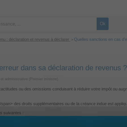
enu : déclaration et revenus à déclarer
Quelles sanctions en cas d'e
>
erreur dans sa déclaration de revenus ?
e et administrative (Premier ministre)
exactitudes ou des omissions conduisant à réduire votre impôt ou augm
pan> des droits supplémentaires ou de la créance indue est appliq
s suivantes :
déposant une déclaration rectificative)