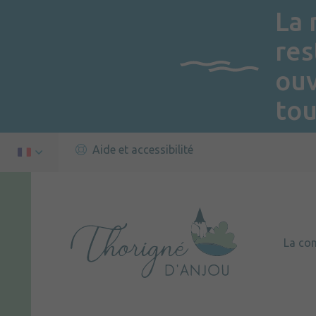
La 
res
ou
tou
Aide et accessibilité
La c