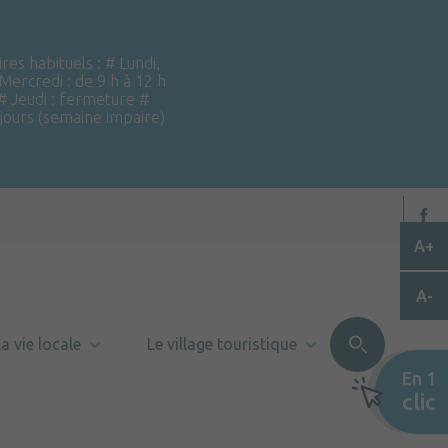
ires habituels : # Lundi,
 Mercredi : de 9 h à 12 h
 # Jeudi : fermeture #
 jours (semaine impaire)
A+
A-
a vie locale
Le village touristique
En 1
clic