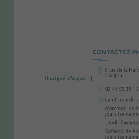
CONTACTEZ-N
6 rue de la Har
d’Anjou
Thorigné-d'Anjou
02 41 95 32 15
Lundi, mardi, v
Mercredi : de 9
jours (semaine 
Jeudi : fermetu
Samedi : de 9 h
jours (semaine