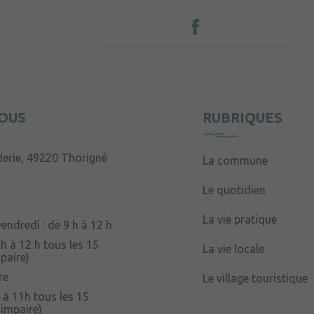
OUS
RUBRIQUES
derie, 49220 Thorigné
La commune
Le quotidien
La vie pratique
endredi : de 9 h à 12 h
 h à 12 h tous les 15
La vie locale
paire)
re
Le village touristique
 à 11h tous les 15
 impaire)