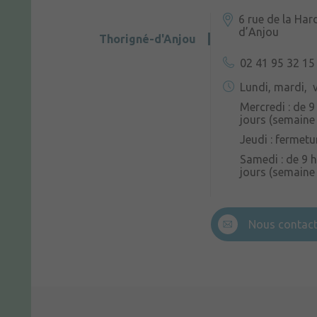
6 rue de la Har
d’Anjou
Thorigné-d'Anjou
02 41 95 32 15
Lundi, mardi, v
Mercredi : de 9
jours (semaine 
Jeudi : fermetu
Samedi : de 9 h
jours (semaine
Nous contact