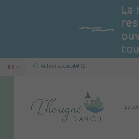
La 
res
ou
tou
Aide et accessibilité
La c