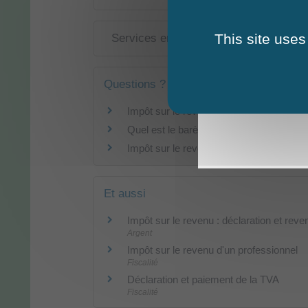
This site uses
Services en ligne et formulaires
Questions ? Réponses !
Impôt sur le revenu : qui est imposable 
Quel est le barème de l'impôt sur le rev
Impôt sur le revenu : faut-il déclarer le
Et aussi
Impôt sur le revenu : déclaration et reve
Argent
Impôt sur le revenu d'un professionnel
Fiscalité
Déclaration et paiement de la TVA
Fiscalité