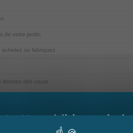
on
 de votre jardin
 achetez ou fabriquez
ou donnez des cours
 payants
Le Mag - édition estivale