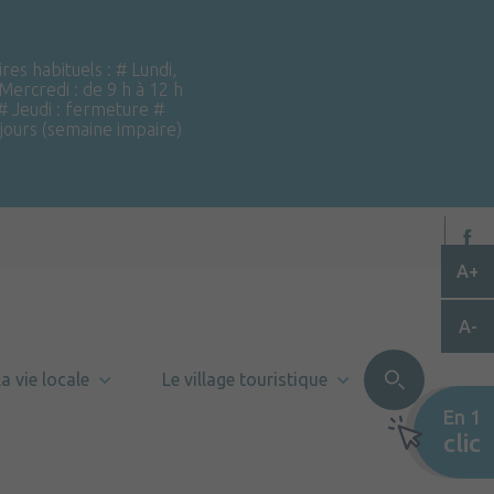
ires habituels : # Lundi,
 Mercredi : de 9 h à 12 h
 # Jeudi : fermeture #
 jours (semaine impaire)
A+
A-
a vie locale
Le village touristique
En 1
clic