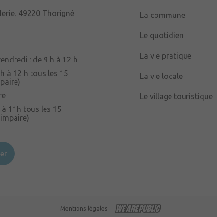
derie, 49220 Thorigné
La commune
Le quotidien
La vie pratique
endredi : de 9 h à 12 h
 h à 12 h tous les 15
La vie locale
paire)
re
Le village touristique
 à 11h tous les 15
 impaire)
er
Mentions légales