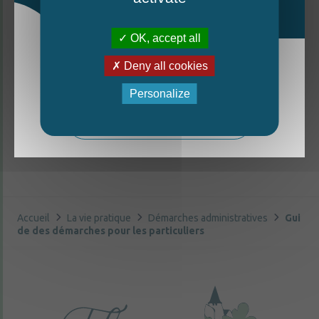
Peut-on installer une caravane ou un mobile-
home dans son jardin ?
OK, accept all
Deny all cookies
La nouvelle édition du Mag est arrivée!
Personalize
©
Direction de l'information légale et administrative
comarquage developpé par
baseo.io
Mag - édition estivale 2026
Accueil
La vie pratique
Démarches administratives
Gui
de des démarches pour les particuliers