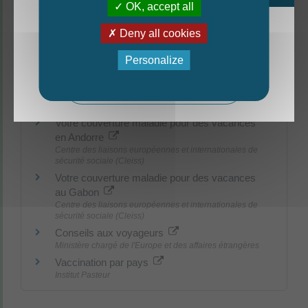
OK, accept all
Carte européenne d'assurance maladie
Commission européenne
Deny all cookies
Votre couverture maladie lorsque vous partez
La nouvelle édition du Mag est arrivée!
en vacances à l'étranger
Personalize
Centre des liaisons européennes et internationales de
sécurité sociale (Cleiss)
Mag - édition estivale 2026
Aller chez le médecin/à l'hôpital à l'étranger
Commission européenne
Votre couverture maladie pour des vacances
en Andorre
Centre des liaisons européennes et internationales de
sécurité sociale (Cleiss)
Votre couverture maladie pour des vacances
au Gabon
Centre des liaisons européennes et internationales de
sécurité sociale (Cleiss)
Conseils aux voyageurs
Ministère chargé de l'Europe et des affaires étrangères
Vaccination par pays
Institut Pasteur