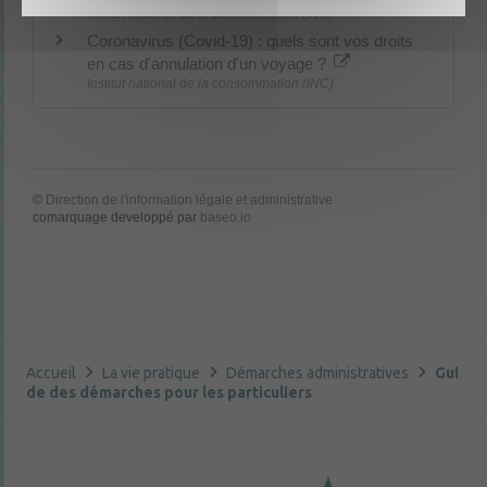
Institut national de la consommation (INC)
Coronavirus (Covid-19) : quels sont vos droits
en cas d'annulation d'un voyage ?
Institut national de la consommation (INC)
©
Direction de l'information légale et administrative
comarquage developpé par
baseo.io
Accueil
La vie pratique
Démarches administratives
Gui
de des démarches pour les particuliers