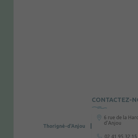
CONTACTEZ-N
6 rue de la Har
d’Anjou
Thorigné-d'Anjou
02 41 95 32 15