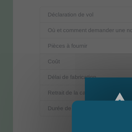
Déclaration de vol
Où et comment demander une nou
Pièces à fournir
Coût
Délai de fabrication
Retrait de la carte
Durée de validité