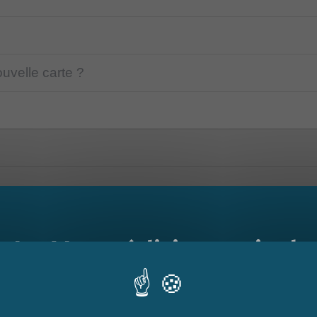
velle carte ?
Le Mag - édition estivale