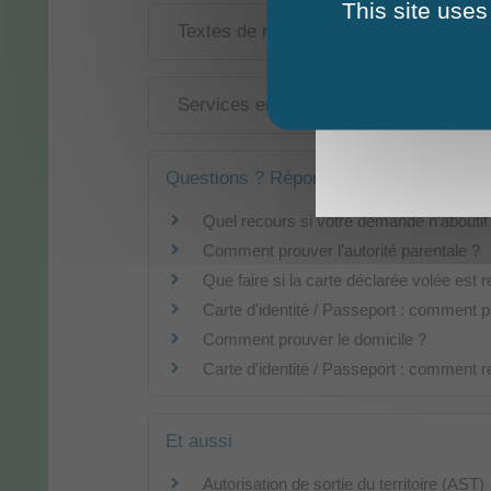
This site uses
Textes de référence
Services en ligne et formulaires
Questions ? Réponses !
Quel recours si votre demande n'aboutit
Comment prouver l'autorité parentale ?
Que faire si la carte déclarée volée est 
Carte d'identité / Passeport : comment pr
Comment prouver le domicile ?
Carte d'identité / Passeport : comment r
Et aussi
Autorisation de sortie du territoire (AST)