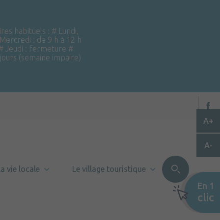
ires habituels : # Lundi,
 Mercredi : de 9 h à 12 h
 # Jeudi : fermeture #
 jours (semaine impaire)
A+
A-
a vie locale
Le village touristique
En 1
clic