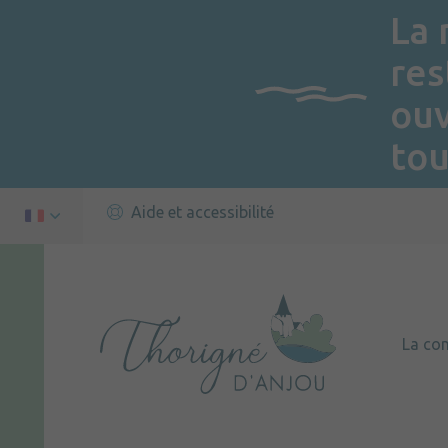
La 
res
ou
tou
Aide et accessibilité
La c