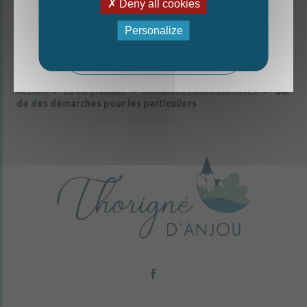
Deny all cookies
La nouvelle édition du Mag est arrivée!
Personalize
Mag - édition estivale 2026
Accueil
La vie pratique
Démarches administratives
Gui
de des démarches pour les particuliers