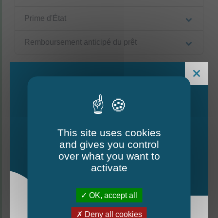
Prime d'État
Remboursement anticipé du prêt
Textes de référence
Questions ? Réponses !
This site uses cookies
Comment rembourser son crédit immobilier
and gives you control
Le Mag - édition estivale
par anticipation ?
over what you want to
2026
activate
Et aussi
OK, accept all
Prêt épargne logement à partir d'un compte
épargne logement (CEL)
Deny all cookies