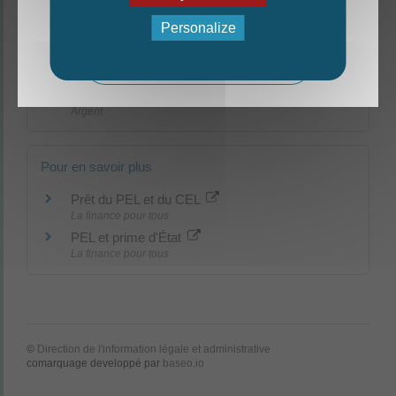
Argent
La nouvelle édition du Mag est arrivée!
Personalize
Et aussi
Mag - édition estivale 2026
Plan d'épargne logement
Argent
Pour en savoir plus
Prêt du PEL et du CEL
La finance pour tous
PEL et prime d'État
La finance pour tous
©
Direction de l'information légale et administrative
comarquage developpé par
baseo.io