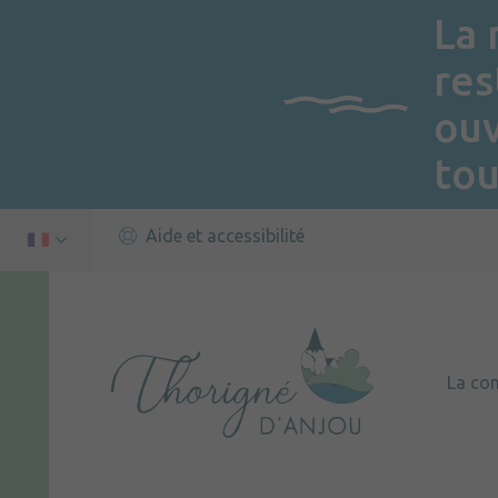
La 
res
ou
tou
Aide et accessibilité
La c