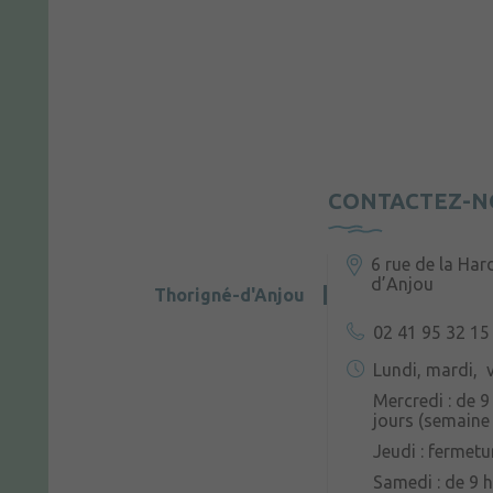
CONTACTEZ-N
6 rue de la Har
d’Anjou
Thorigné-d'Anjou
02 41 95 32 15
Lundi, mardi, v
Mercredi : de 9
jours (semaine 
Jeudi : fermetu
Samedi : de 9 h