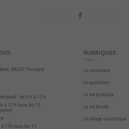
OUS
RUBRIQUES
derie, 49220 Thorigné
La commune
Le quotidien
La vie pratique
endredi : de 9 h à 12 h
 h à 12 h tous les 15
La vie locale
paire)
re
Le village touristique
 à 11h tous les 15