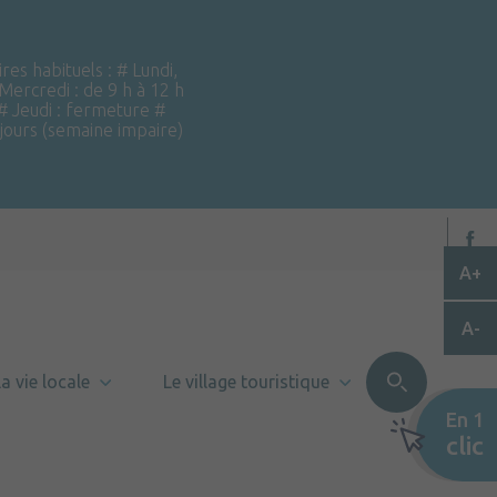
ires habituels : # Lundi,
 Mercredi : de 9 h à 12 h
 # Jeudi : fermeture #
 jours (semaine impaire)
A+
A-
a vie locale
Le village touristique
En 1
clic