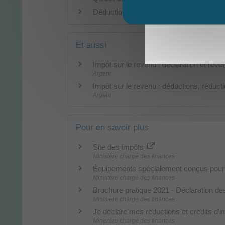
Déduction, réduction, crédit d'impôt sur l
Et aussi
Impôt sur le revenu : déclaration et reve
Argent
Impôt sur le revenu : déductions, réducti
Argent
Pour en savoir plus
Site des impôts
Ministère chargé des finances
Équipements spécialement conçus pour
Ministère chargé des finances
Brochure pratique 2021 - Déclaration d
Ministère chargé des finances
Je déclare mes réductions et crédits d'
Ministère chargé des finances