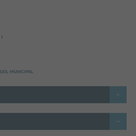
21
SEIL MUNICIPAL
Lorem ipsum dolor sit amet, consectetur
adipiscing elit, sed do eiusmod tempor incididunt
ut labore et dolore magna aliqua. Ut enim ad
minim veniam, quis nostrud exercitation ullamco
seil Municipal