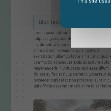
This site uses
Bloc Texte + Image
Lorem ipsum dolor sit amet, consectetur
adipiscing elit, sed do eiusmod tempor
incididunt ut labore et dolore magna aliqua
enim ad minim veniam, quis nostrud
exercitation ullamco laboris nisi ut aliquip 
commodo consequat. Duis aute irure dolor
reprehenderit in voluptate velit esse cillum
dolore eu fugiat nulla pariatur. Excepteur si
occaecat cupidatat non proident, sunt in c
qui officia deserunt mollit anim id est labo