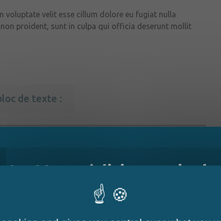
n voluptate velit esse cillum dolore eu fugiat nulla
non proident, sunt in culpa qui officia deserunt mollit
loc de texte :
14h
17h
14h
17h
Le Mag - édition estivale
14h
17h