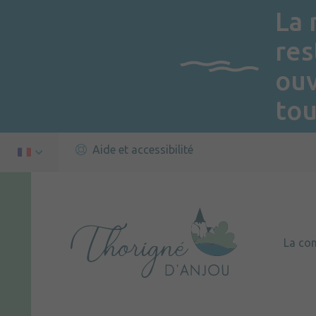
La 
res
ou
tou
Aide et accessibilité
La c