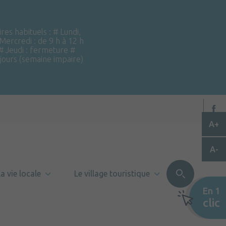
ires habituels : # Lundi,
 Mercredi : de 9 h à 12 h
 # Jeudi : fermeture #
 jours (semaine impaire)
A+
A-
a vie locale
Le village touristique
En 1
clic