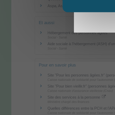
Aspa, Asi : faut-il résider en France ?
Et aussi
Hébergement des personnes âgées
Social - Santé
Aide sociale à l'hébergement (ASH) d'u
Social - Santé
Pour en savoir plus
Site "Pour les personnes âgées.fr" (pe
Caisse nationale de solidarité pour l'autonomie
Site "Pour bien vieillir.fr" (personnes âg
Caisse nationale d'assurance vieillesse (Cnav)
Site des services à la personne
Ministère chargé des finances
Quelles différences entre la PCH et l'A
Caisse nationale de solidarité pour l'autonomie