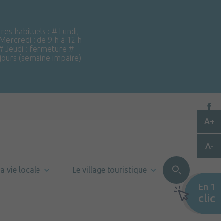
ires habituels : # Lundi,
 Mercredi : de 9 h à 12 h
 # Jeudi : fermeture #
 jours (semaine impaire)
A+
A-
a vie locale
Le village touristique
En 1
clic