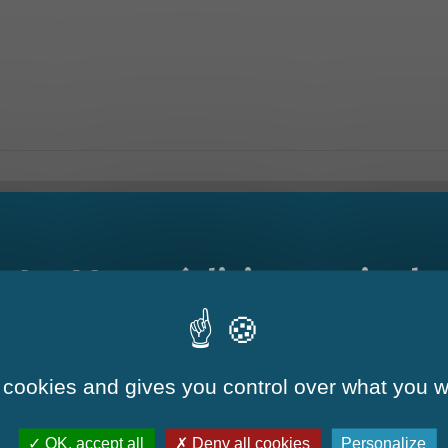
Le Mag - édition estivale
eillesse ?
 à charge ?
e ressources ?
 cookies and gives you control over what you w
OK, accept all
Deny all cookies
Personalize
âgée en situation de précarité ?
La nouvelle édition du Mag est arrivée!