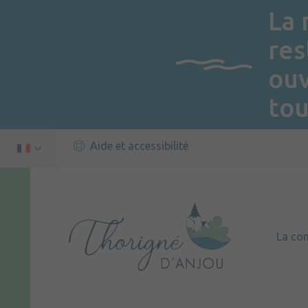
La 
res
ou
tou
Aide et accessibilité
La c