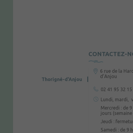
CONTACTEZ-N
6 rue de la Har
d’Anjou
Thorigné-d'Anjou
02 41 95 32 15
Lundi, mardi, v
Mercredi : de 9
jours (semaine 
Jeudi : fermetu
Samedi : de 9 h