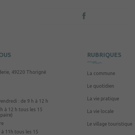
OUS
RUBRIQUES
derie, 49220 Thorigné
La commune
Le quotidien
La vie pratique
endredi : de 9 h à 12 h
 h à 12 h tous les 15
La vie locale
paire)
re
Le village touristique
 à 11h tous les 15