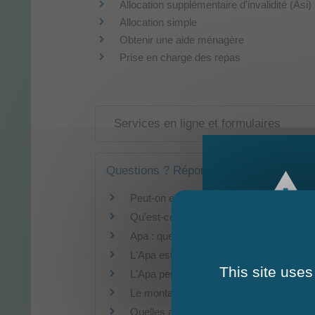
Allocation supplémentaire d'invalidité (Asi)
Allocation simple
Obtenir une aide ménagère
Prise en charge des repas
Services en ligne et formulaires
Questions ? Réponses !
Peut-on encore bénéficier du minimum vi
Qu'est-ce que la grille Aggir ?
Apa : quel est le montant de votre reste
L'Apa est-elle versée sous conditions d
This site uses
L'Apa peut-elle être suspendue ?
Le montant de l'Apa peut-il être révisé ?
Quelles aides peut toucher une personne 