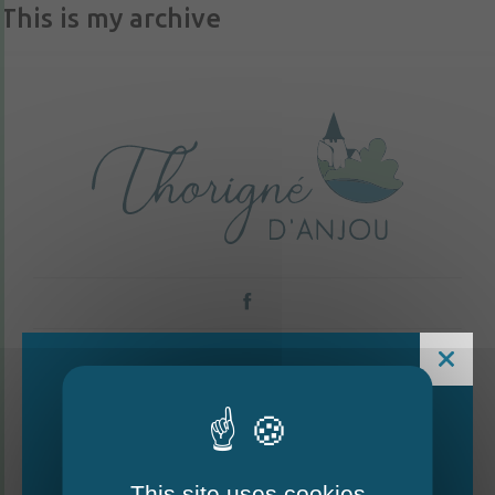
This is my archive
CONTACTEZ-NOUS
Thorigné-d'Anjou
This site uses cookies