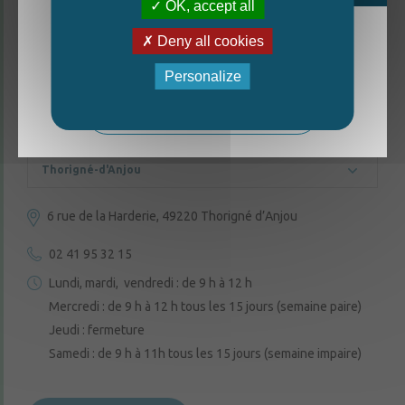
OK, accept all
Deny all cookies
La nouvelle édition du Mag est arrivée!
Personalize
CONTACTEZ-NOUS
Mag - édition estivale 2026
Thorigné-d'Anjou
6 rue de la Harderie, 49220 Thorigné d’Anjou
02 41 95 32 15
Lundi, mardi, vendredi : de 9 h à 12 h
Mercredi : de 9 h à 12 h tous les 15 jours (semaine paire)
Jeudi : fermeture
Samedi : de 9 h à 11h tous les 15 jours (semaine impaire)