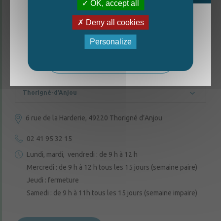
OK, accept all
Deny all cookies
La nouvelle édition du Mag est arrivée!
Personalize
CONTACTEZ-NOUS
Mag - édition estivale 2026
Thorigné-d'Anjou
6 rue de la Harderie, 49220 Thorigné d’Anjou
02 41 95 32 15
Lundi, mardi, vendredi : de 9 h à 12 h
Mercredi : de 9 h à 12 h tous les 15 jours (semaine paire)
Jeudi : fermeture
Samedi : de 9 h à 11h tous les 15 jours (semaine impaire)