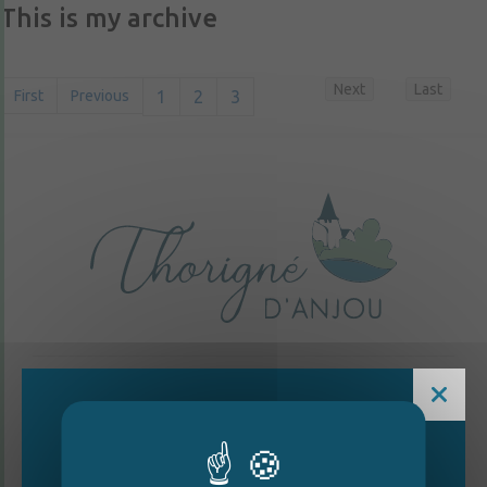
This is my archive
Next
Last
First
Previous
1
2
3
CONTACTEZ-NOUS