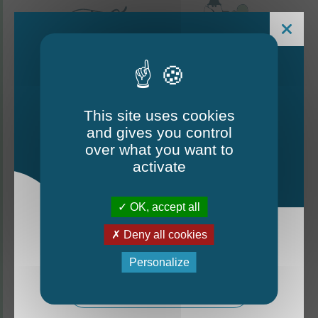
This site uses cookies
and gives you control
Le Mag - édition estivale
over what you want to
2026
activate
CONTACTEZ-NOUS
OK, accept all
Thorigné-d'Anjou
Deny all cookies
La nouvelle édition du Mag est arrivée!
6 rue de la Harderie, 49220 Thorigné d’Anjou
Personalize
02 41 95 32 15
Mag - édition estivale 2026
Lundi, mardi, vendredi : de 9 h à 12 h