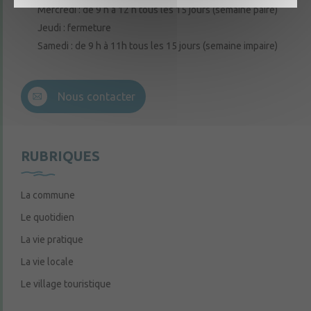
Mercredi : de 9 h à 12 h tous les 15 jours (semaine paire)
Jeudi : fermeture
Samedi : de 9 h à 11h tous les 15 jours (semaine impaire)
Nous contacter
RUBRIQUES
La commune
Le quotidien
La vie pratique
La vie locale
Le village touristique