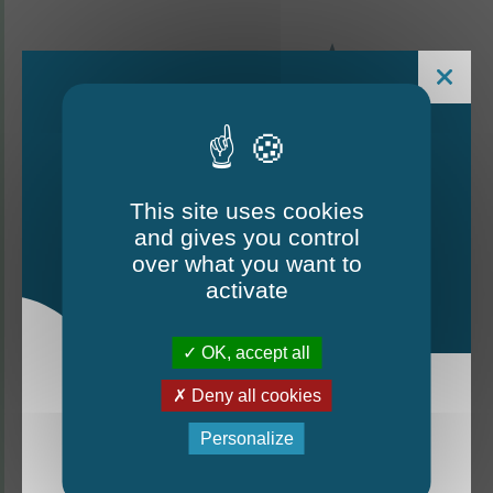
This site uses cookies
and gives you control
Le Mag - édition estivale
over what you want to
2026
activate
CONTACTEZ-NOUS
OK, accept all
Deny all cookies
Thorigné-d'Anjou
La nouvelle édition du Mag est arrivée!
Personalize
6 rue de la Harderie, 49220 Thorigné d’Anjou
Mag - édition estivale 2026