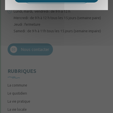
02 41 95 32 15
Lundi, mardi, vendredi : de 9 h à 12 h
Mercredi : de 9 h à 12 h tous les 15 jours (semaine paire)
Jeudi : fermeture
Samedi : de 9 h à 11h tous les 15 jours (semaine impaire)
Nous contacter
RUBRIQUES
La commune
Le quotidien
La vie pratique
La vie locale