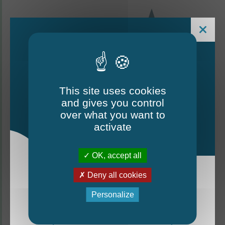
This site uses cookies
and gives you control
Le Mag - édition estivale
over what you want to
2026
activate
CONTACTEZ-NOUS
OK, accept all
Thorigné-d'Anjou
Deny all cookies
La nouvelle édition du Mag est arrivée!
Personalize
6 rue de la Harderie, 49220 Thorigné d’Anjou
Mag - édition estivale 2026
02 41 95 32 15