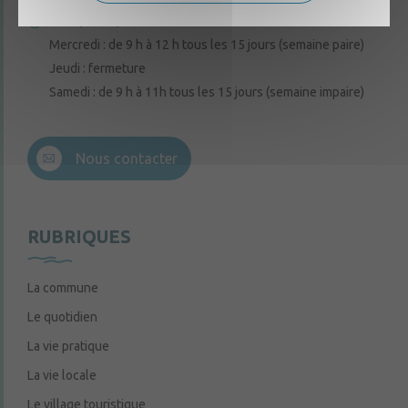
Lundi, mardi, vendredi : de 9 h à 12 h
Mercredi : de 9 h à 12 h tous les 15 jours (semaine paire)
Jeudi : fermeture
Samedi : de 9 h à 11h tous les 15 jours (semaine impaire)
Nous contacter
RUBRIQUES
La commune
Le quotidien
La vie pratique
La vie locale
Le village touristique