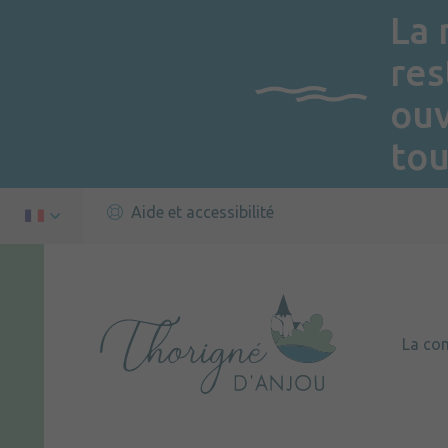
La 
res
ou
tou
Aide et accessibilité
La c