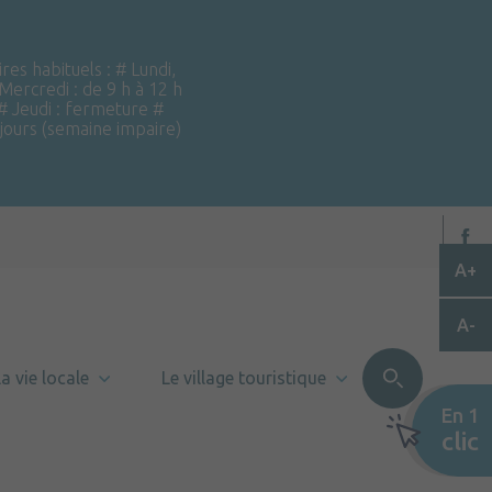
ires habituels : # Lundi,
 Mercredi : de 9 h à 12 h
 # Jeudi : fermeture #
 jours (semaine impaire)
A+
A-
a vie locale
Le village touristique
En 1
clic