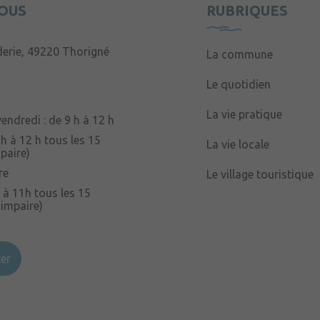
OUS
RUBRIQUES
derie, 49220 Thorigné
La commune
Le quotidien
La vie pratique
endredi : de 9 h à 12 h
 h à 12 h tous les 15
La vie locale
paire)
re
Le village touristique
 à 11h tous les 15
 impaire)
er