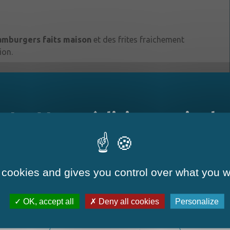
mburgers faits maison
et des frites fraichement
ion.
 vendredis soirs dès 18h sur la place de l’abbaye. Les
re passées par téléphone.
Le Mag - édition estivale
ements privatifs le week-end
E MS
 cookies and gives you control over what you w
OK, accept all
Deny all cookies
Personalize
La nouvelle édition du Mag est arrivée!