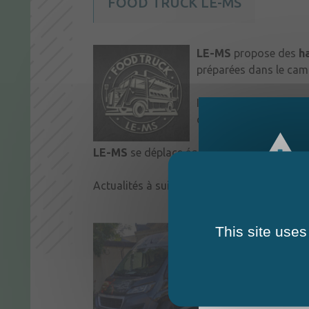
FOOD TRUCK LE-MS
LE-MS
propose des
ha
préparées dans le cam
Il est présent tous les
commandes peuvent êt
LE-MS
se déplace également pour des évèn
Actualités à suivre sur la page Facebook
L
This site uses