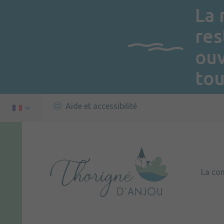
La 
res
ou
tou
Aide et accessibilité
La c