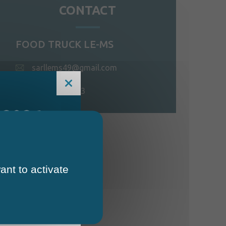
CONTACT
FOOD TRUCK LE-MS
sarllems49@gmail.com
06 79 04 40 53
 2026
ant to activate