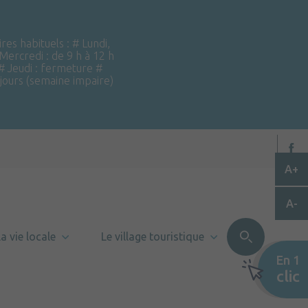
ires habituels : # Lundi,
 Mercredi : de 9 h à 12 h
 # Jeudi : fermeture #
 jours (semaine impaire)
A+
A-
a vie locale
Le village touristique
En 1
clic