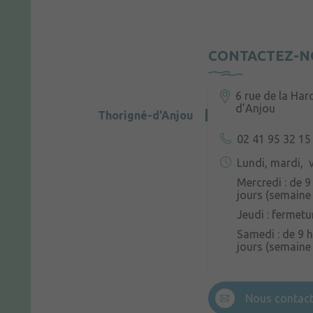
CONTACTEZ-N
6 rue de la Har
d’Anjou
Thorigné-d'Anjou
02 41 95 32 15
Lundi, mardi, v
Mercredi : de 9
jours (semaine 
Jeudi : fermetu
Samedi : de 9 h
jours (semaine
Nous contact