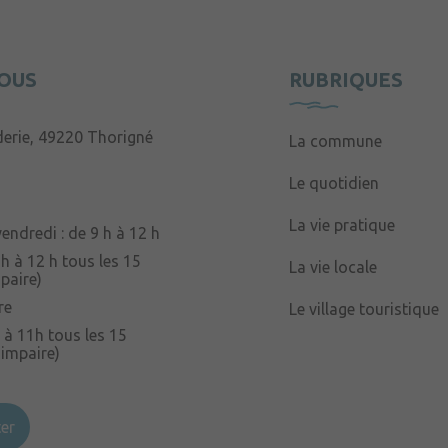
OUS
RUBRIQUES
derie, 49220 Thorigné
La commune
Le quotidien
La vie pratique
endredi : de 9 h à 12 h
 h à 12 h tous les 15
La vie locale
paire)
re
Le village touristique
 à 11h tous les 15
 impaire)
er