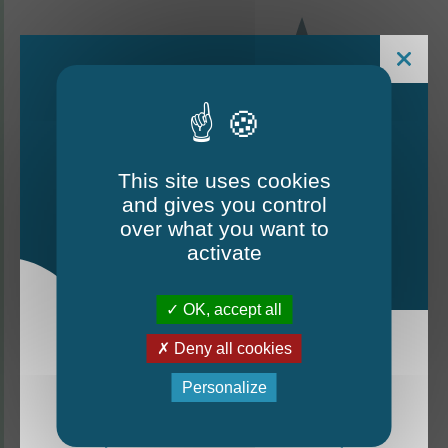
This site uses cookies
and gives you control
Le Mag - édition estivale
over what you want to
2026
activate
CONTACTEZ-NOUS
OK, accept all
Thorigné-d'Anjou
Deny all cookies
La nouvelle édition du Mag est arrivée!
Personalize
6 rue de la Harderie, 49220 Thorigné d’Anjou
Mag - édition estivale 2026
02 41 95 32 15