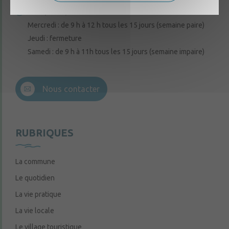
Lundi, mardi, vendredi : de 9 h à 12 h
Mercredi : de 9 h à 12 h tous les 15 jours (semaine paire)
Jeudi : fermeture
Samedi : de 9 h à 11h tous les 15 jours (semaine impaire)
Nous contacter
RUBRIQUES
La commune
Le quotidien
La vie pratique
La vie locale
Le village touristique