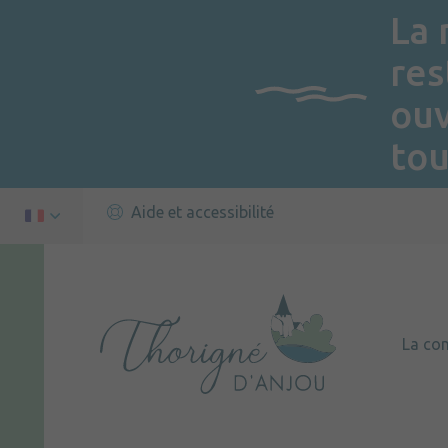
La 
res
ou
tou
Aide et accessibilité
La c