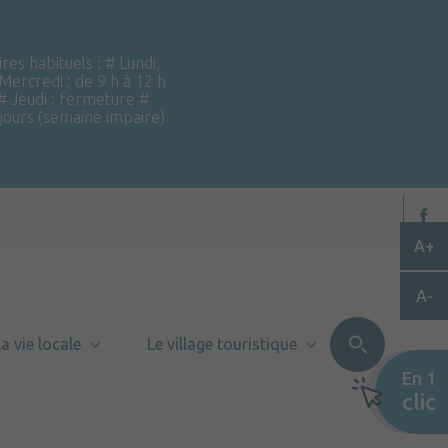
ires habituels : # Lundi,
 Mercredi : de 9 h à 12 h
 # Jeudi : fermeture #
 jours (semaine impaire)
A+
A-
a vie locale
Le village touristique
En 1
clic