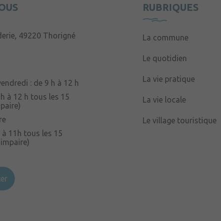
OUS
RUBRIQUES
derie, 49220 Thorigné
La commune
Le quotidien
La vie pratique
endredi : de 9 h à 12 h
 h à 12 h tous les 15
La vie locale
paire)
re
Le village touristique
 à 11h tous les 15
 impaire)
er