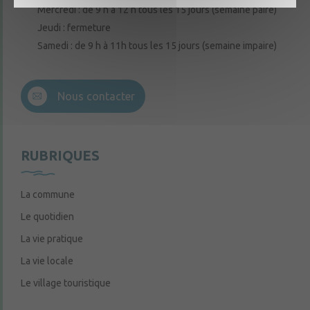
Mercredi : de 9 h à 12 h tous les 15 jours (semaine paire)
Jeudi : fermeture
Samedi : de 9 h à 11h tous les 15 jours (semaine impaire)
Nous contacter
RUBRIQUES
La commune
Le quotidien
La vie pratique
La vie locale
Le village touristique