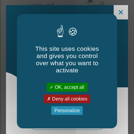
This site uses cookies
and gives you control
Le Mag - édition estivale
over what you want to
2026
activate
CONTACTEZ-NOUS
OK, accept all
Thorigné-d'Anjou
Deny all cookies
La nouvelle édition du Mag est arrivée!
6 rue de la Harderie, 49220 Thorigné d’Anjou
Personalize
02 41 95 32 15
Mag - édition estivale 2026
Lundi, mardi, vendredi : de 9 h à 12 h