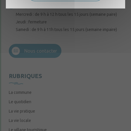
Lundi, mardi, vendredi : de 9 h à 12 h
Mercredi : de 9 h à 12 h tous les 15 jours (semaine paire)
Jeudi : fermeture
Samedi : de 9 h à 11h tous les 15 jours (semaine impaire)
Nous contacter
RUBRIQUES
La commune
Le quotidien
La vie pratique
La vie locale
Le village touristique