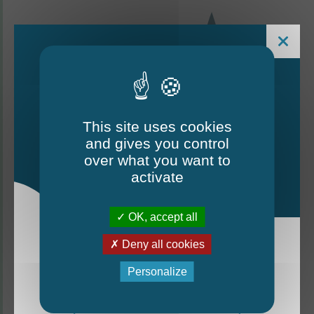
This site uses cookies
and gives you control
Le Mag - édition estivale
over what you want to
2026
activate
CONTACTEZ-NOUS
OK, accept all
Thorigné-d'Anjou
Deny all cookies
La nouvelle édition du Mag est arrivée!
Personalize
6 rue de la Harderie, 49220 Thorigné d’Anjou
Mag - édition estivale 2026
02 41 95 32 15