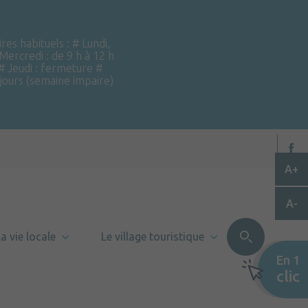
ires habituels : # Lundi,
 Mercredi : de 9 h à 12 h
 # Jeudi : fermeture #
 jours (semaine impaire)
A+
A-
a vie locale
Le village touristique
En 1
clic