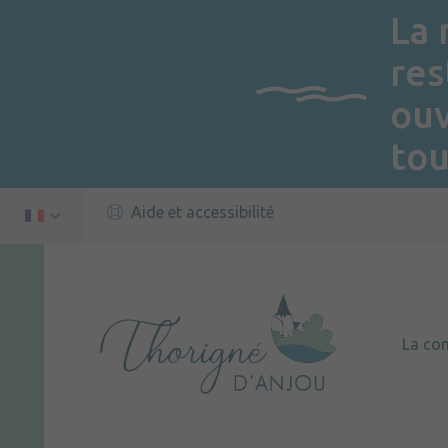
La 
res
ou
tou
Aide et accessibilité
La c