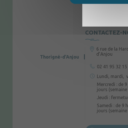
CONTACTEZ-N
6 rue de la Har
d’Anjou
Thorigné-d'Anjou
02 41 95 32 15
Lundi, mardi, v
Mercredi : de 9
jours (semaine 
Jeudi : fermetu
Samedi : de 9 h
jours (semaine