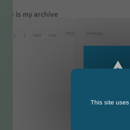
This is my archive
First
Previous
1
2
3
Next
Last
This site uses