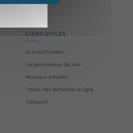
LIENS UTILES
Le portail familles
Les permanences des élus
Nouveaux arrivants
Toutes mes démarches en ligne
Transport