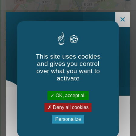
40
This site uses cookies
and gives you control
Le Mag - édition estivale
over what you want to
2026
activate
13
OK, accept all
Leaflet
| ©
OpenStreetMap
contributors
Deny all cookies
La nouvelle édition du Mag est arrivée!
Personalize
Mag - édition estivale 2026