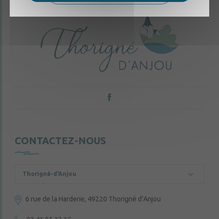
CONTACTEZ-NOUS
Thorigné-d'Anjou
6 rue de la Harderie, 49220 Thorigné d’Anjou