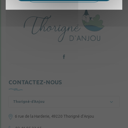
CONTACTEZ-NOUS
Thorigné-d'Anjou
6 rue de la Harderie, 49220 Thorigné d’Anjou