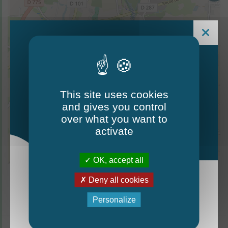
40
This site uses cookies
and gives you control
Le Mag - édition estivale
over what you want to
2026
activate
13
OK, accept all
Leaflet
| ©
OpenStreetMap
contributors
Deny all cookies
La nouvelle édition du Mag est arrivée!
Personalize
Mag - édition estivale 2026