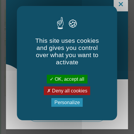
40
This site uses cookies
and gives you control
Le Mag - édition estivale
over what you want to
2026
activate
OK, accept all
13
Deny all cookies
Leaflet
| ©
OpenStreetMap
contributors
La nouvelle édition du Mag est arrivée!
Personalize
Mag - édition estivale 2026