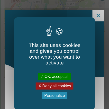
40
This site uses cookies
and gives you control
Le Mag - édition estivale
over what you want to
2026
activate
13
OK, accept all
Leaflet
| ©
OpenStreetMap
contributors
Deny all cookies
La nouvelle édition du Mag est arrivée!
Personalize
Mag - édition estivale 2026