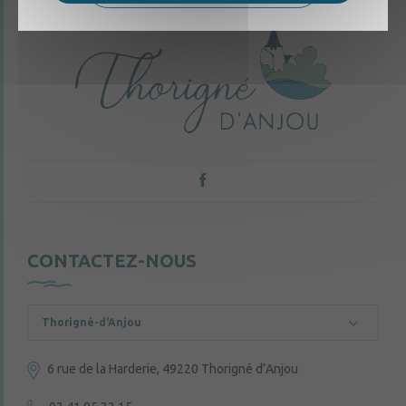
CONTACTEZ-NOUS
Thorigné-d'Anjou
6 rue de la Harderie, 49220 Thorigné d’Anjou