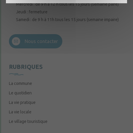
Mercredi : de 9 h à 12 h tous les 15 jours (semaine paire)
Jeudi : fermeture
Samedi : de 9 h à 11h tous les 15 jours (semaine impaire)
Nous contacter
RUBRIQUES
La commune
Le quotidien
La vie pratique
La vie locale
Le village touristique