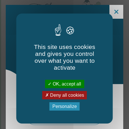
This site uses cookies
and gives you control
Le Mag - édition estivale
over what you want to
2026
activate
CONTACTEZ-NOUS
OK, accept all
Thorigné-d'Anjou
Deny all cookies
La nouvelle édition du Mag est arrivée!
6 rue de la Harderie, 49220 Thorigné d’Anjou
Personalize
02 41 95 32 15
Mag - édition estivale 2026
Lundi, mardi, vendredi : de 9 h à 12 h