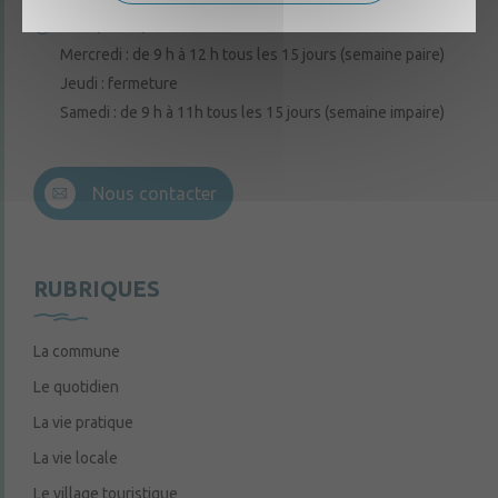
Lundi, mardi, vendredi : de 9 h à 12 h
Mercredi : de 9 h à 12 h tous les 15 jours (semaine paire)
Jeudi : fermeture
Samedi : de 9 h à 11h tous les 15 jours (semaine impaire)
Nous contacter
RUBRIQUES
La commune
Le quotidien
La vie pratique
La vie locale
Le village touristique