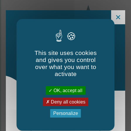
This site uses cookies
and gives you control
Le Mag - édition estivale
over what you want to
2026
activate
CONTACTEZ-NOUS
OK, accept all
Thorigné-d'Anjou
Deny all cookies
La nouvelle édition du Mag est arrivée!
Personalize
6 rue de la Harderie, 49220 Thorigné d’Anjou
Mag - édition estivale 2026
02 41 95 32 15