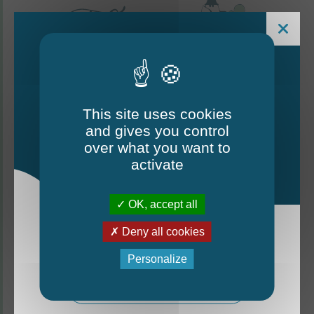
This site uses cookies
and gives you control
Le Mag - édition estivale
over what you want to
2026
activate
CONTACTEZ-NOUS
OK, accept all
Thorigné-d'Anjou
Deny all cookies
La nouvelle édition du Mag est arrivée!
6 rue de la Harderie, 49220 Thorigné d’Anjou
Personalize
02 41 95 32 15
Mag - édition estivale 2026
Lundi, mardi, vendredi : de 9 h à 12 h