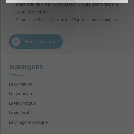
Mercredi : de 9 h à 12 h tous les 15 jours (semaine paire)
Jeudi : fermeture
Samedi : de 9 h à 11h tous les 15 jours (semaine impaire)
Nous contacter
RUBRIQUES
La commune
Le quotidien
La vie pratique
La vie locale
Le village touristique